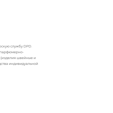
ьерскую службу DPD.
: парфюмерно-
 (изделия швейные и
дства индивидуальной