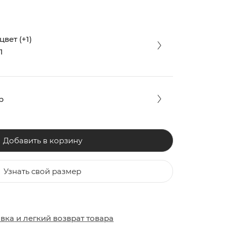
вет (+1)
1
р
Добавить в корзину
Узнать свой размер
ЗАКИ
ОБУВЬ
ОБУВЬ
авка
и
легкий возврат товара