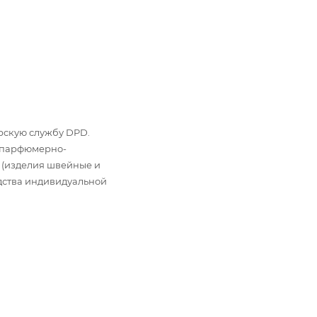
ьерскую службу DPD.
: парфюмерно-
 (изделия швейные и
дства индивидуальной