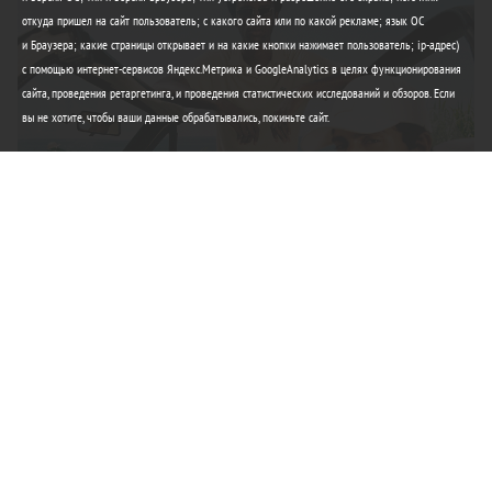
откуда пришел на сайт пользователь; с какого сайта или по какой рекламе; язык ОС
и Браузера; какие страницы открывает и на какие кнопки нажимает пользователь; ip-адрес)
с помощью интернет-сервисов Яндекс.Метрика и GoogleAnalytics в целях функционирования
сайта, проведения ретаргетинга, и проведения статистических исследований и обзоров. Если
вы не хотите, чтобы ваши данные обрабатывались, покиньте сайт.
Элегантность Lacoste
Любимые вещи этого лета
Купить