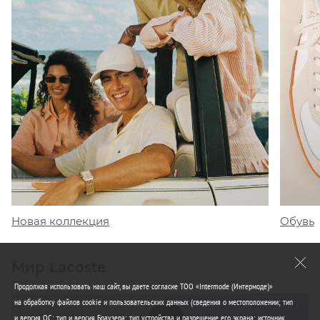
Обувь
Новая коллекция
Мир Lacoste
Продолжая использовать наш сайт, вы даете согласие ТОО «Intermode (Интермоде)»
на обработку файлов cookie и пользовательских данных (сведения о местоположении; тип
и версия ОС; тип и версия Браузера; тип устройства и разрешение его экрана; источник