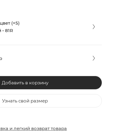
вет (+5)
 • 81R
р
Добавить в корзину
Узнать свой размер
ЗАКИ
ОБУВЬ
ОБУВЬ
авка
и
легкий возврат товара