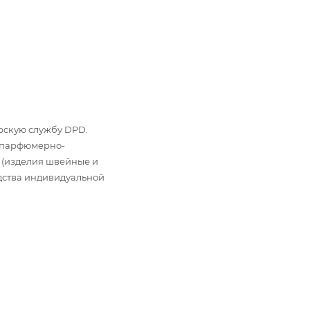
ьерскую службу DPD.
: парфюмерно-
 (изделия швейные и
дства индивидуальной