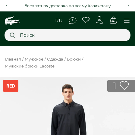
Рассрочка на 4 месяца через Kaspi Red+
Главное меню
Главная
Мужское
Одежда
Брюки
Мужские брюки Lacoste
НОВИНКИ
SALE
1
МУЖСКОЕ
ЖЕНСКОЕ
МЫ LACOSTE