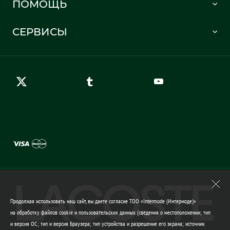
ПОМОЩЬ
Информация о доставке
Часто задаваемые вопросы
Отслеживание заказа
СЕРВИСЫ
Карта сайта
Правила возврата
Создать аккаунт
Контакты
Гарантия качества
Продолжая использовать наш сайт, вы даете согласие ТОО «Intermode (Интермоде)»
на обработку файлов cookie и пользовательских данных (сведения о местоположении; тип
и версия ОС; тип и версия Браузера; тип устройства и разрешение его экрана; источник