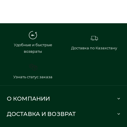
Удобные и быстрые
Доставка по Казахстану
возвраты
Узнать статус заказа
О КОМПАНИИ
Lacoste 1933
ДОСТАВКА И ВОЗВРАТ
Политика в отношении обработки персональных данных
Как сделать заказ
Публичная оферта