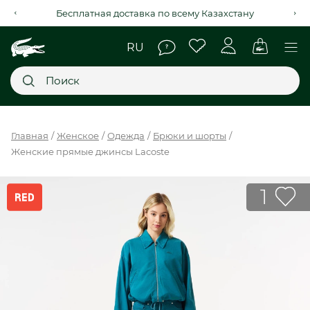
Рассрочка на 4 месяца через Kaspi Red+
Главное меню
Главная
Женское
Одежда
Брюки и шорты
Женские прямые джинсы Lacoste
НОВИНКИ
SALE
1
МУЖСКОЕ
ЖЕНСКОЕ
МЫ LACOSTE