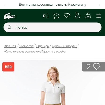
Бесплатная доставка по всему Казахстану
Главное меню
Главная
Женское
Одежда
Брюки и шорты
Женские классические брюки Lacoste
НОВИНКИ
SALE
2
МУЖСКОЕ
ЖЕНСКОЕ
МЫ LACOSTE