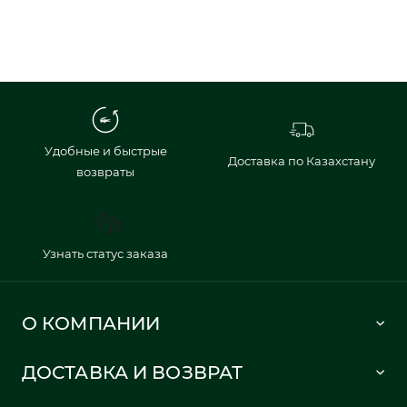
Удобные и быстрые
Доставка по Казахстану
возвраты
Узнать статус заказа
О КОМПАНИИ
Lacoste 1933
ДОСТАВКА И ВОЗВРАТ
Политика в отношении обработки персональных данных
Как сделать заказ
Публичная оферта