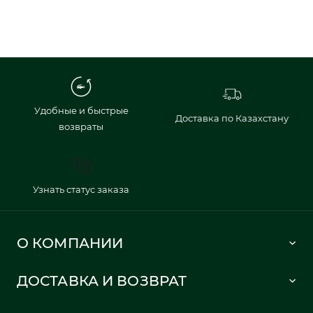
Удобные и быстрые
Доставка по Казахстану
возвраты
Узнать статус заказа
О КОМПАНИИ
Lacoste 1933
ДОСТАВКА И ВОЗВРАТ
Политика в отношении обработки персональных данных
Как сделать заказ
Публичная оферта