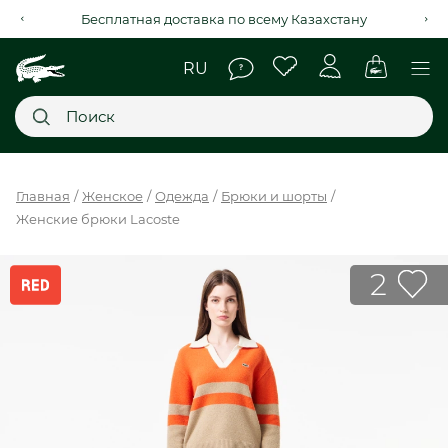
Рассрочка на 4 месяца через Kaspi Red+
Главное меню
Главная
Женское
Одежда
Брюки и шорты
Женские брюки Lacoste
НОВИНКИ
SALE
2
МУЖСКОЕ
ЖЕНСКОЕ
МЫ LACOSTE