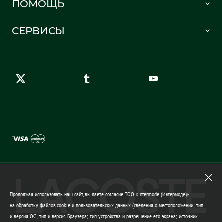
ПОМОЩЬ
Информация о доставке
Часто задаваемые вопросы
Отслеживание заказа
СЕРВИСЫ
Карта сайта
Правила возврата
Создать аккаунт
Контакты
Гарантия качества
Продолжая использовать наш сайт, вы даете согласие ТОО «Intermode (Интермоде)»
на обработку файлов cookie и пользовательских данных (сведения о местоположении; тип
и версия ОС; тип и версия Браузера; тип устройства и разрешение его экрана; источник