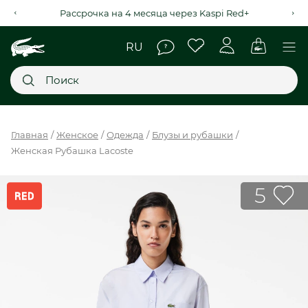
Рассрочка на 4 месяца через Kaspi Red+
Главное меню
Главная
Женское
Одежда
Блузы и рубашки
Женская Рубашка Lacoste
НОВИНКИ
SALE
5
МУЖСКОЕ
ЖЕНСКОЕ
МЫ LACOSTE