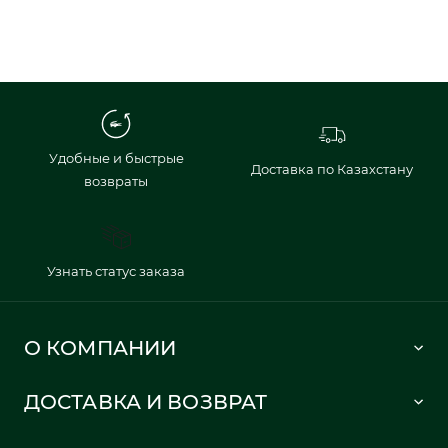
Удобные и быстрые
Доставка по Казахстану
возвраты
Узнать статус заказа
О КОМПАНИИ
Lacoste 1933
ДОСТАВКА И ВОЗВРАТ
Политика в отношении обработки персональных данных
Как сделать заказ
Публичная оферта