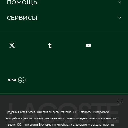
ПОМОЩЬ
Информация о доставке
Часто задаваемые вопросы
Отслеживание заказа
СЕРВИСЫ
Карта сайта
Правила возврата
Создать аккаунт
Контакты
Гарантия качества
Продолжая использовать наш сайт, вы даете согласие ТОО «Intermode (Интермоде)»
на обработку файлов cookie и пользовательских данных (сведения о местоположении; тип
и версия ОС; тип и версия Браузера; тип устройства и разрешение его экрана; источник