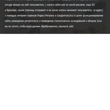
откуда пришел на сайт пользователь; с какого сайта или по какой рекламе; язык ОС
и Браузера; какие страницы открывает и на какие кнопки нажимает пользователь; ip-адрес)
с помощью интернет-сервисов Яндекс.Метрика и GoogleAnalytics в целях функционирования
сайта, проведения ретаргетинга, и проведения статистических исследований и обзоров. Если
вы не хотите, чтобы ваши данные обрабатывались, покиньте сайт.
Элегантность Lacoste
Любимые вещи этого лета
Купить