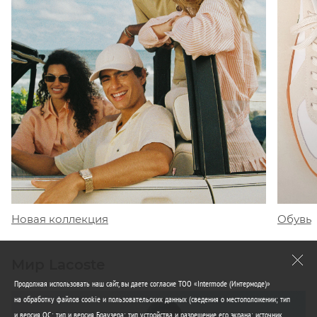
Обувь
Новая коллекция
Мир Lacoste
Продолжая использовать наш сайт, вы даете согласие ТОО «Intermode (Интермоде)»
на обработку файлов cookie и пользовательских данных (сведения о местоположении; тип
и версия ОС; тип и версия Браузера; тип устройства и разрешение его экрана; источник