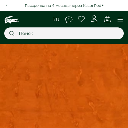
Рассрочка на 4 месяца через Kaspi Red+
Главное меню
НОВИНКИ
SALE
МУЖСКОЕ
ЖЕНСКОЕ
МЫ LACOSTE