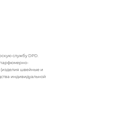
ьерскую службу DPD.
: парфюмерно-
 (изделия швейные и
дства индивидуальной