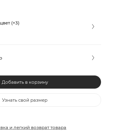
вет (+3)
р
Добавить в корзину
Узнать свой размер
ЗАКИ
ОБУВЬ
ОБУВЬ
авка
и
легкий возврат товара