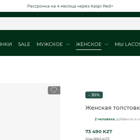
Рассрочка на 4 месяца через Kaspi Red+
ИНКИ
SALE
МУЖСКОЕ
ЖЕНСКОЕ
МЫ LACO
ОБУВЬ
ОБУВЬ
Кроссовки
Кроссовки
Кеды
Кеды
- 30%
рубашки
Ботинки
Женская толстовк
2 человека
добавили
в 
ВЫЕ ДАТЫ
DURABLE ELEGAN
73 490 KZT
юбки
104 990 KZT