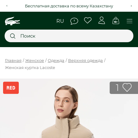
Рассрочка на 4 месяца через Kaspi Red+
Главное меню
Главная
Женское
Одежда
Верхняя одежда
Женская куртка Lacoste
НОВИНКИ
SALE
1
МУЖСКОЕ
ЖЕНСКОЕ
МЫ LACOSTE