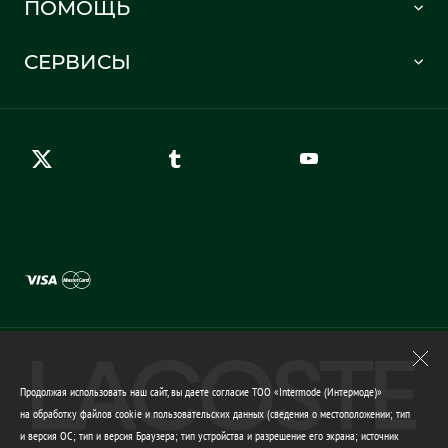
ПОМОЩЬ
Информация о доставке
Часто задаваемые вопросы
Отслеживание заказа
СЕРВИСЫ
Карта сайта
Правила возврата
Создать аккаунт
Контакты
Гарантия качества
Продолжая использовать наш сайт, вы даете согласие ТОО «Intermode (Интермоде)»
на обработку файлов cookie и пользовательских данных (сведения о местоположении; тип
и версия ОС; тип и версия Браузера; тип устройства и разрешение его экрана; источник