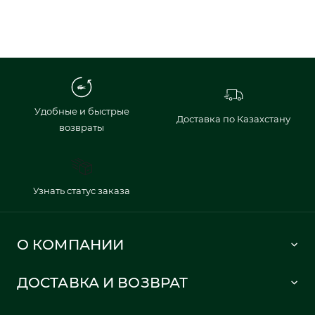
Удобные и быстрые
Доставка по Казахстану
возвраты
Узнать статус заказа
О КОМПАНИИ
Lacoste 1933
ДОСТАВКА И ВОЗВРАТ
Политика в отношении обработки персональных данных
Как сделать заказ
Публичная оферта