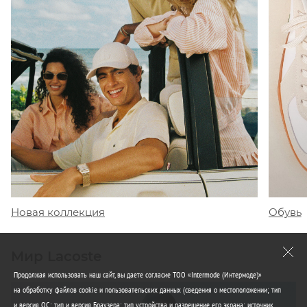
Обувь
Новая коллекция
Мир Lacoste
Продолжая использовать наш сайт, вы даете согласие ТОО «Intermode (Интермоде)»
на обработку файлов cookie и пользовательских данных (сведения о местоположении; тип
и версия ОС; тип и версия Браузера; тип устройства и разрешение его экрана; источник