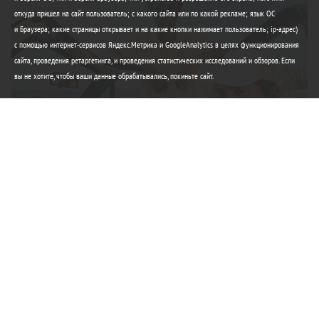
откуда пришел на сайт пользователь; с какого сайта или по какой рекламе; язык ОС
и Браузера; какие страницы открывает и на какие кнопки нажимает пользователь; ip-адрес)
с помощью интернет-сервисов Яндекс.Метрика и GoogleAnalytics в целях функционирования
сайта, проведения ретаргетинга, и проведения статистических исследований и обзоров. Если
вы не хотите, чтобы ваши данные обрабатывались, покиньте сайт.
Элегантность Lacoste
Любимые вещи этого лета
Купить