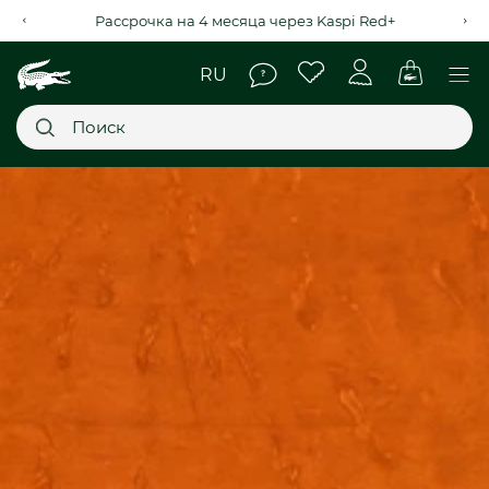
Рассрочка на 4 месяца через Kaspi Red+
Главное меню
НОВИНКИ
SALE
МУЖСКОЕ
ЖЕНСКОЕ
МЫ LACOSTE