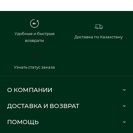
Удобные и быстрые
Доставка по Казахстану
возвраты
Узнать статус заказа
О КОМПАНИИ
Lacoste 1933
ДОСТАВКА И ВОЗВРАТ
Политика в отношении обработки персональных данных
Как сделать заказ
Публичная оферта
ПОМОЩЬ
Информация о доставке
Часто задаваемые вопросы