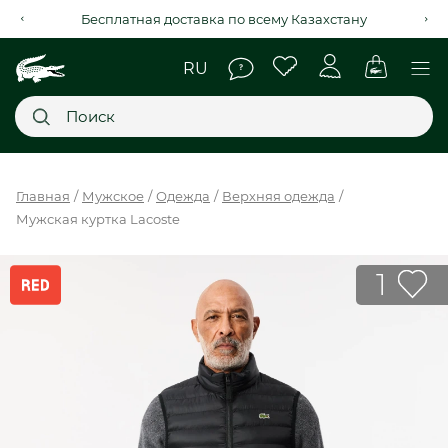
Рассрочка на 4 месяца через Kaspi Red+
Главное меню
Главная
Мужское
Одежда
Верхняя одежда
Мужская куртка Lacoste
НОВИНКИ
SALE
1
МУЖСКОЕ
ЖЕНСКОЕ
МЫ LACOSTE