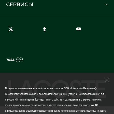
Отслеживание заказа
СЕРВИСЫ
Карта сайта
Правила возврата
Создать аккаунт
Контакты
Гарантия качества
Продолжая использовать наш сайт, вы даете согласие ТОО «Intermode (Интермоде)»
на обработку файлов cookie и пользовательских данных (сведения о местоположении; тип
и версия ОС; тип и версия Браузера; тип устройства и разрешение его экрана; источник
откуда пришел на сайт пользователь; с какого сайта или по какой рекламе; язык ОС
и Браузера; какие страницы открывает и на какие кнопки нажимает пользователь; ip-адрес)