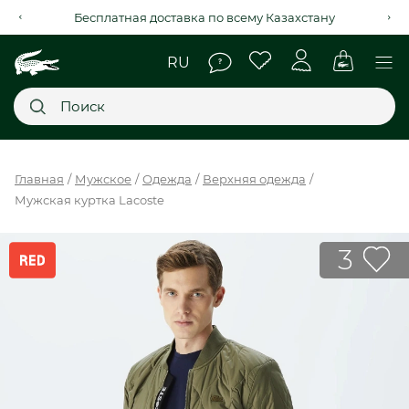
Бесплатная доставка по всему Казахстану
Главное меню
Главная
Мужское
Одежда
Верхняя одежда
Мужская куртка Lacoste
НОВИНКИ
SALE
3
МУЖСКОЕ
ЖЕНСКОЕ
МЫ LACOSTE