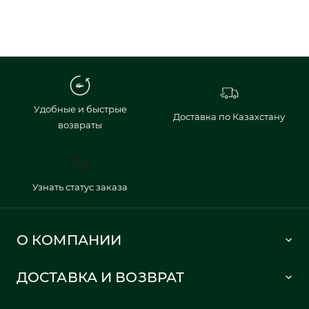
Удобные и быстрые
Доставка по Казахстану
возвраты
Узнать статус заказа
О КОМПАНИИ
Lacoste 1933
ДОСТАВКА И ВОЗВРАТ
Политика в отношении обработки персональных данных
Как сделать заказ
Публичная оферта