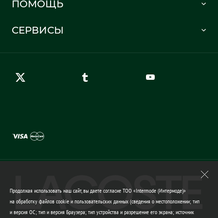
ПОМОЩЬ
Информация о доставке
Часто задаваемые вопросы
Отслеживание заказа
СЕРВИСЫ
Карта сайта
Правила возврата
Создать аккаунт
Контакты
Гарантия качества
Продолжая использовать наш сайт, вы даете согласие ТОО «Intermode (Интермоде)»
на обработку файлов cookie и пользовательских данных (сведения о местоположении; тип
и версия ОС; тип и версия Браузера; тип устройства и разрешение его экрана; источник