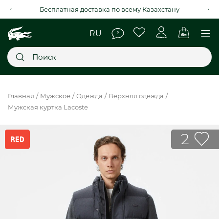
Рассрочка на 4 месяца через Kaspi Red+
Главное меню
Главная
Мужское
Одежда
Верхняя одежда
Мужская куртка Lacoste
НОВИНКИ
SALE
2
МУЖСКОЕ
ЖЕНСКОЕ
МЫ LACOSTE