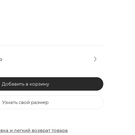
р
Добавить в корзину
Узнать свой размер
ЗАКИ
ОБУВЬ
ОБУВЬ
авка
и
легкий возврат товара