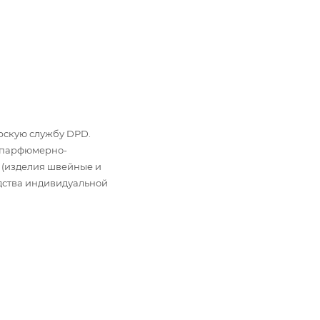
ьерскую службу DPD.
: парфюмерно-
 (изделия швейные и
дства индивидуальной