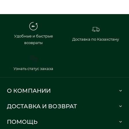
Удобные и быстрые
Доставка по Казахстану
возвраты
Узнать статус заказа
О КОМПАНИИ
Lacoste 1933
ДОСТАВКА И ВОЗВРАТ
Политика в отношении обработки персональных данных
Как сделать заказ
Публичная оферта
ПОМОЩЬ
Информация о доставке