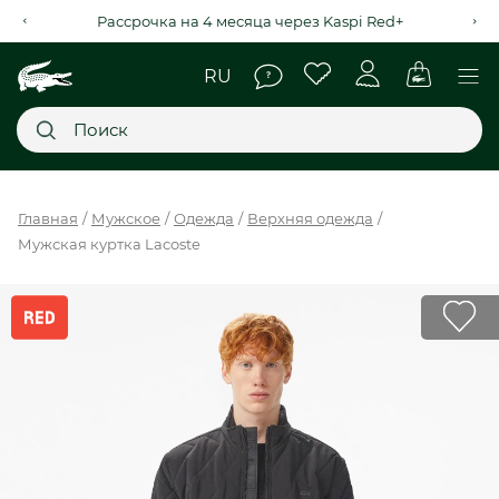
Рассрочка на 4 месяца через Kaspi Red+
Главное меню
Главная
Мужское
Одежда
Верхняя одежда
Мужская куртка Lacoste
НОВИНКИ
SALE
МУЖСКОЕ
ЖЕНСКОЕ
МЫ LACOSTE