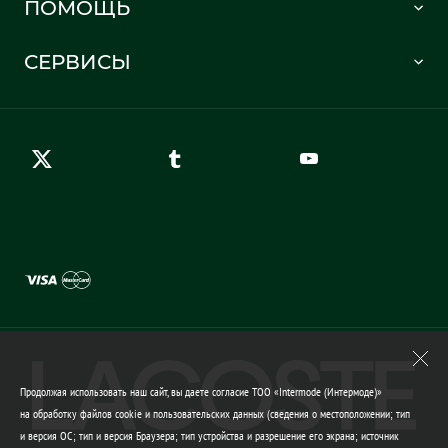
ПОМОЩЬ
Информация о доставке
Часто задаваемые вопросы
Отслеживание заказа
СЕРВИСЫ
Карта сайта
Правила возврата
Создать аккаунт
Контакты
Гарантия качества
Продолжая использовать наш сайт, вы даете согласие ТОО «Intermode (Интермоде)»
на обработку файлов cookie и пользовательских данных (сведения о местоположении; тип
и версия ОС; тип и версия Браузера; тип устройства и разрешение его экрана; источник