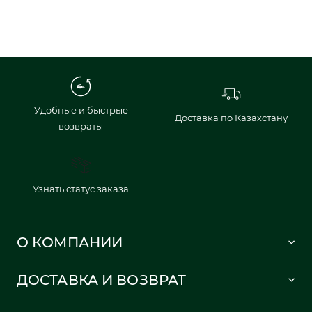
Удобные и быстрые
Доставка по Казахстану
возвраты
Узнать статус заказа
О КОМПАНИИ
Lacoste 1933
ДОСТАВКА И ВОЗВРАТ
Политика в отношении обработки персональных данных
Как сделать заказ
Публичная оферта