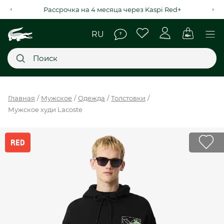
Рассрочка на 4 месяца через Kaspi Red+
Главное меню
Главная
Мужское
Одежда
Толстовки
Мужское худи Lacoste
НОВИНКИ
SALE
МУЖСКОЕ
ЖЕНСКОЕ
МЫ LACOSTE