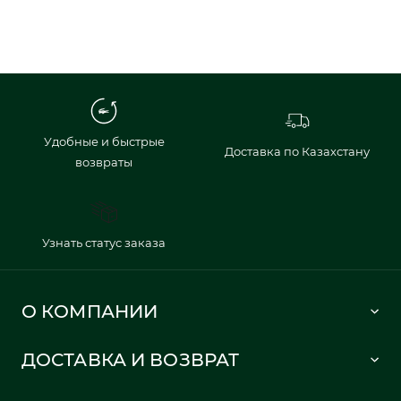
Удобные и быстрые
Доставка по Казахстану
возвраты
Узнать статус заказа
О КОМПАНИИ
Lacoste 1933
ДОСТАВКА И ВОЗВРАТ
Политика в отношении обработки персональных данных
Как сделать заказ
Публичная оферта