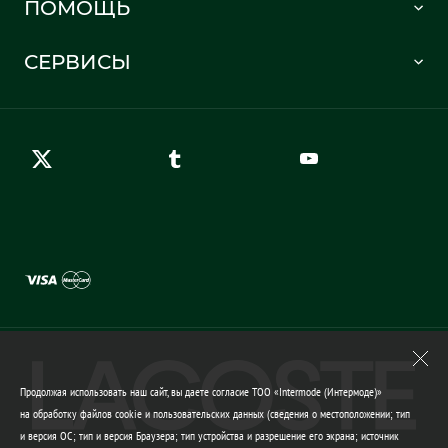
ПОМОЩЬ
Информация о доставке
Часто задаваемые вопросы
Отслеживание заказа
СЕРВИСЫ
Карта сайта
Правила возврата
Создать аккаунт
Контакты
Гарантия качества
Продолжая использовать наш сайт, вы даете согласие ТОО «Intermode (Интермоде)»
на обработку файлов cookie и пользовательских данных (сведения о местоположении; тип
и версия ОС; тип и версия Браузера; тип устройства и разрешение его экрана; источник