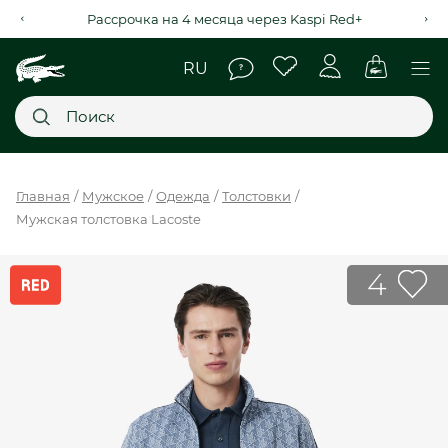
Рассрочка на 4 месяца через Kaspi Red+
Главное меню
Главная
Мужское
Одежда
Толстовки
Мужская толстовка Lacoste
НОВИНКИ
SALE
4
МУЖСКОЕ
ЖЕНСКОЕ
МЫ LACOSTE