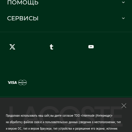
ПОМОЩЬ
Информация о доставке
Часто задаваемые вопросы
Отслеживание заказа
СЕРВИСЫ
Карта сайта
Правила возврата
Создать аккаунт
Контакты
Гарантия качества
Продолжая использовать наш сайт, вы даете согласие ТОО «Intermode (Интермоде)»
на обработку файлов cookie и пользовательских данных (сведения о местоположении; тип
и версия ОС; тип и версия Браузера; тип устройства и разрешение его экрана; источник