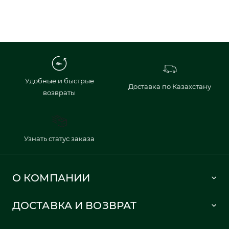
Удобные и быстрые
Доставка по Казахстану
возвраты
Узнать статус заказа
О КОМПАНИИ
Lacoste 1933
ДОСТАВКА И ВОЗВРАТ
Политика в отношении обработки персональных данных
Как сделать заказ
Публичная оферта