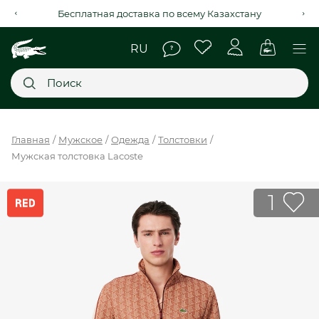
Рассрочка на 4 месяца через Kaspi Red+
Главное меню
Главная
Мужское
Одежда
Толстовки
Мужская толстовка Lacoste
НОВИНКИ
SALE
1
МУЖСКОЕ
ЖЕНСКОЕ
МЫ LACOSTE