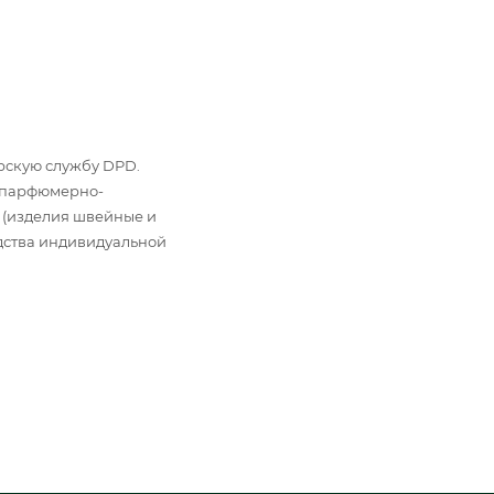
ьерскую службу DPD.
: парфюмерно-
 (изделия швейные и
дства индивидуальной