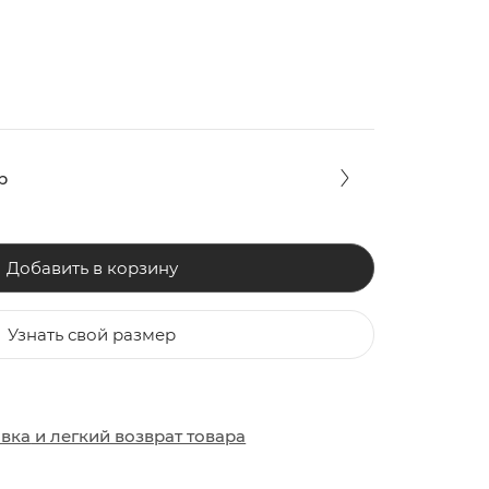
р
Добавить в корзину
Узнать свой размер
ЗАКИ
ОБУВЬ
ОБУВЬ
авка
и
легкий возврат товара