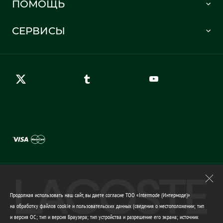
ПОМОЩЬ
Информация о доставке
Часто задаваемые вопросы
Отслеживание заказа
СЕРВИСЫ
Карта сайта
Правила возврата
Создать аккаунт
Контакты
Гарантия качества
Продолжая использовать наш сайт, вы даете согласие ТОО «Intermode (Интермоде)»
на обработку файлов cookie и пользовательских данных (сведения о местоположении; тип
и версия ОС; тип и версия Браузера; тип устройства и разрешение его экрана; источник