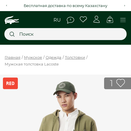
Бесплатная доставка по всему Казахстану
Главное меню
Главная
Мужское
Одежда
Толстовки
Мужская толстовка Lacoste
НОВИНКИ
SALE
1
МУЖСКОЕ
ЖЕНСКОЕ
МЫ LACOSTE