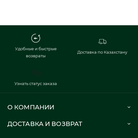
Удобные и быстрые
Доставка по Казахстану
возвраты
Узнать статус заказа
О КОМПАНИИ
Lacoste 1933
ДОСТАВКА И ВОЗВРАТ
Политика в отношении обработки персональных данных
Как сделать заказ
Публичная оферта