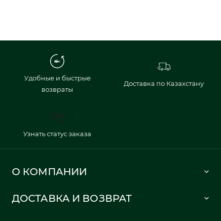
Удобные и быстрые
Доставка по Казахстану
возвраты
Узнать статус заказа
О КОМПАНИИ
Lacoste 1933
ДОСТАВКА И ВОЗВРАТ
Политика в отношении обработки персональных данных
Как сделать заказ
Публичная оферта