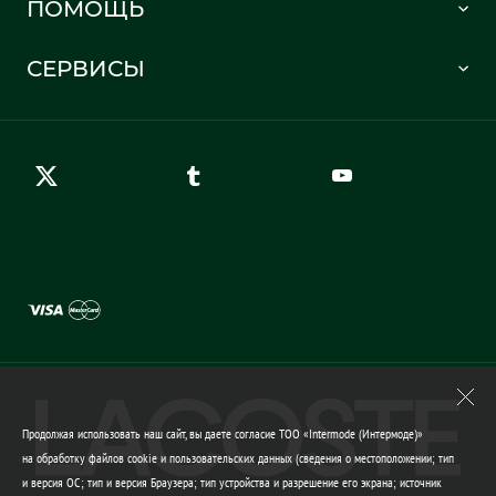
ПОМОЩЬ
Информация о доставке
Часто задаваемые вопросы
Отслеживание заказа
СЕРВИСЫ
Карта сайта
Правила возврата
Создать аккаунт
Контакты
Гарантия качества
Продолжая использовать наш сайт, вы даете согласие ТОО «Intermode (Интермоде)»
на обработку файлов cookie и пользовательских данных (сведения о местоположении; тип
и версия ОС; тип и версия Браузера; тип устройства и разрешение его экрана; источник