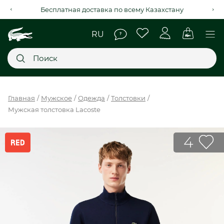
Рассрочка на 4 месяца через Kaspi Red+
Главное меню
Главная
Мужское
Одежда
Толстовки
Мужская толстовка Lacoste
НОВИНКИ
SALE
4
МУЖСКОЕ
ЖЕНСКОЕ
МЫ LACOSTE