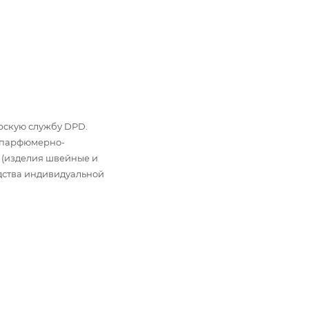
ьерскую службу DPD.
: парфюмерно-
 (изделия швейные и
дства индивидуальной