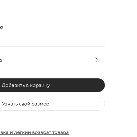
D2
р
Добавить в корзину
Узнать свой размер
ЗАКИ
ОБУВЬ
ОБУВЬ
авка
и
легкий возврат товара