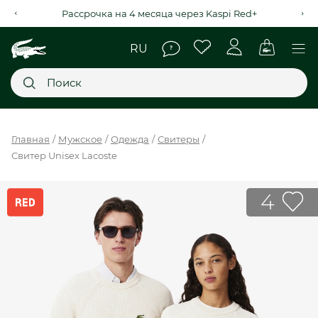
Рассрочка на 4 месяца через Kaspi Red+
Главное меню
Главная
Мужское
Одежда
Свитеры
Свитер Unisex Lacoste
НОВИНКИ
SALE
4
МУЖСКОЕ
ЖЕНСКОЕ
МЫ LACOSTE