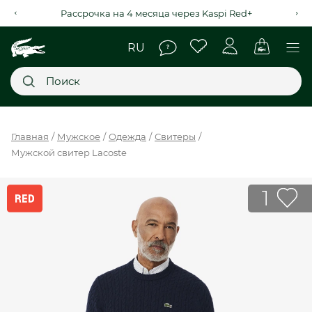
Дополнительна скидка 5% при онлайн оплате
Главное меню
Главная
Мужское
Одежда
Свитеры
Мужской свитер Lacoste
НОВИНКИ
SALE
1
МУЖСКОЕ
ЖЕНСКОЕ
МЫ LACOSTE