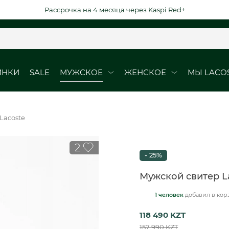
Рассрочка на 4 месяца через Kaspi Red+
ИНКИ
SALE
МУЖСКОЕ
ЖЕНСКОЕ
МЫ LACO
ОБУВЬ
ОБУВЬ
Lacoste
Кроссовки
Кроссовки
2
Кеды
Кеды
- 25%
рубашки
Ботинки
Мужской свитер L
1 человек
добавил
в кор
ВЫЕ ДАТЫ
DURABLE ELEGAN
118 490 KZT
юбки
157 990 KZT