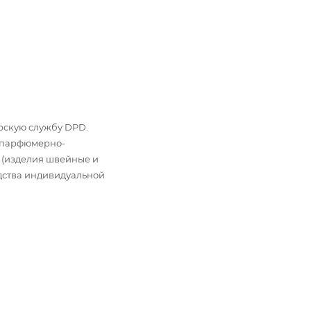
ьерскую службу DPD.
: парфюмерно-
 (изделия швейные и
дства индивидуальной