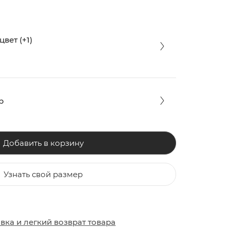
вет (+1)
р
Добавить в корзину
Узнать свой размер
ЗАКИ
ОБУВЬ
ОБУВЬ
авка
и
легкий возврат товара