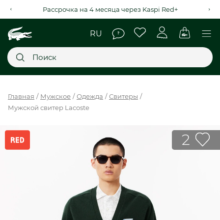
Рассрочка на 4 месяца через Kaspi Red+
Главное меню
Главная
Мужское
Одежда
Свитеры
Мужской свитер Lacoste
НОВИНКИ
SALE
2
МУЖСКОЕ
ЖЕНСКОЕ
МЫ LACOSTE