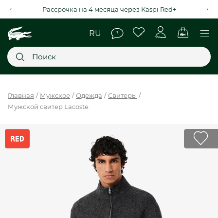
Рассрочка на 4 месяца через Kaspi Red+
Главное меню
Главная
Мужское
Одежда
Свитеры
Мужской свитер Lacoste
НОВИНКИ
SALE
МУЖСКОЕ
ЖЕНСКОЕ
МЫ LACOSTE