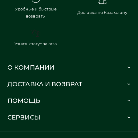
Удобные и быстрые
Доставка по Казахстану
возвраты
Узнать статус заказа
О КОМПАНИИ
Lacoste 1933
ДОСТАВКА И ВОЗВРАТ
Политика в отношении обработки персональных данных
Как сделать заказ
Публичная оферта
ПОМОЩЬ
Информация о доставке
Часто задаваемые вопросы
Отслеживание заказа
СЕРВИСЫ
Карта сайта
Правила возврата
Создать аккаунт
Контакты
Гарантия качества