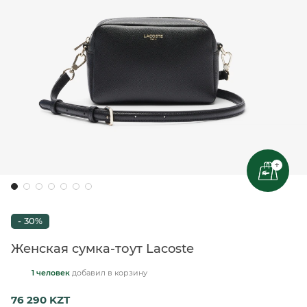
+
- 30%
Женская сумка-тоут Lacoste
1 человек
добавил
в корзину
76 290 KZT