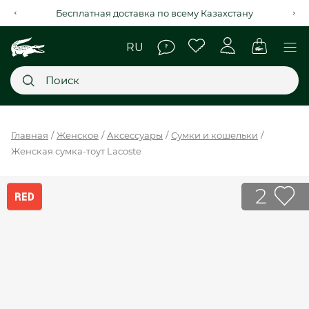
Рассрочка на 4 месяца через Kaspi Red+
Главное меню
Главная
Женское
Аксессуары
Сумки и кошельки
Женская сумка-тоут Lacoste
НОВИНКИ
SALE
2
МУЖСКОЕ
ЖЕНСКОЕ
МЫ LACOSTE