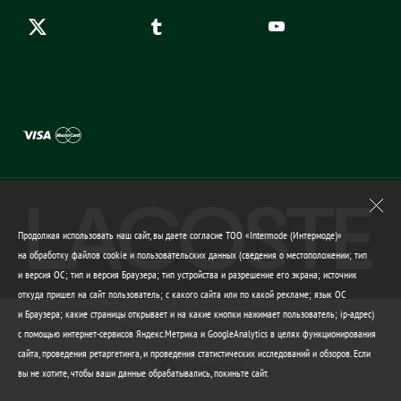
Продолжая использовать наш сайт, вы даете согласие ТОО «Intermode (Интермоде)»
на обработку файлов cookie и пользовательских данных (сведения о местоположении; тип
и версия ОС; тип и версия Браузера; тип устройства и разрешение его экрана; источник
откуда пришел на сайт пользователь; с какого сайта или по какой рекламе; язык ОС
и Браузера; какие страницы открывает и на какие кнопки нажимает пользователь; ip-адрес)
Карта сайта
Гарантия качества
с помощью интернет-сервисов Яндекс.Метрика и GoogleAnalytics в целях функционирования
сайта, проведения ретаргетинга, и проведения статистических исследований и обзоров. Если
Казахстан
вы не хотите, чтобы ваши данные обрабатывались, покиньте сайт.