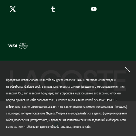
Продолжая использовать наш сайт, вы даете согласие ТОО «Intermode (Интермоде)»
на обработку файлов cookie и пользовательских данных (сведения о местоположении; тип
и версия ОС; тип и версия Браузера; тип устройства и разрешение его экрана; источник
откуда пришел на сайт пользователь; с какого сайта или по какой рекламе; язык ОС
и Браузера; какие страницы открывает и на какие кнопки нажимает пользователь; ip-адрес)
Карта сайта
Гарантия качества
с помощью интернет-сервисов Яндекс.Метрика и GoogleAnalytics в целях функционирования
сайта, проведения ретаргетинга, и проведения статистических исследований и обзоров. Если
Казахстан
вы не хотите, чтобы ваши данные обрабатывались, покиньте сайт.