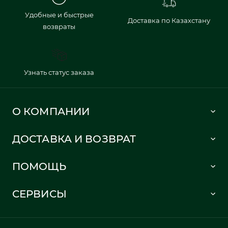
Удобные и быстрые
Доставка по Казахстану
возвраты
Узнать статус заказа
О КОМПАНИИ
Lacoste 1933
ДОСТАВКА И ВОЗВРАТ
Политика в отношении обработки персональных данных
Как сделать заказ
Публичная оферта
ПОМОЩЬ
Информация о доставке
Часто задаваемые вопросы
Отслеживание заказа
СЕРВИСЫ
Карта сайта
Правила возврата
Создать аккаунт
Контакты
Гарантия качества