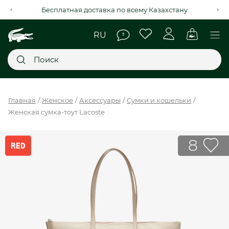
Рассрочка на 4 месяца через Kaspi Red+
Главное меню
Главная
Женское
Аксессуары
Сумки и кошельки
Женская сумка-тоут Lacoste
НОВИНКИ
SALE
8
МУЖСКОЕ
ЖЕНСКОЕ
МЫ LACOSTE