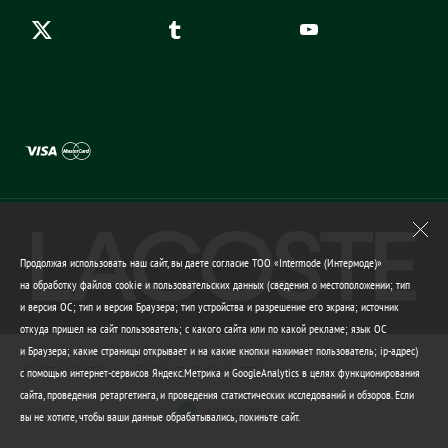
Продолжая использовать наш сайт, вы даете согласие ТОО «Intermode (Интермоде)»
на обработку файлов cookie и пользовательских данных (сведения о местоположении; тип
и версия ОС; тип и версия Браузера; тип устройства и разрешение его экрана; источник
откуда пришел на сайт пользователь; с какого сайта или по какой рекламе; язык ОС
и Браузера; какие страницы открывает и на какие кнопки нажимает пользователь; ip-адрес)
Карта сайта
Гарантия качества
с помощью интернет-сервисов Яндекс.Метрика и GoogleAnalytics в целях функционирования
сайта, проведения ретаргетинга, и проведения статистических исследований и обзоров. Если
Казахстан
вы не хотите, чтобы ваши данные обрабатывались, покиньте сайт.