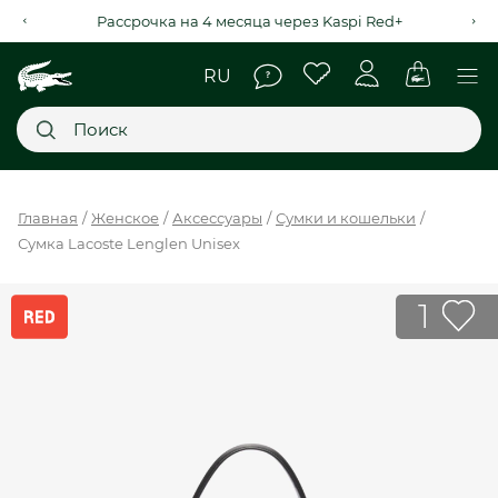
Рассрочка на 4 месяца через Kaspi Red+
Главное меню
Главная
Женское
Аксессуары
Сумки и кошельки
Сумка Lacoste Lenglen Unisex
НОВИНКИ
SALE
1
МУЖСКОЕ
ЖЕНСКОЕ
МЫ LACOSTE