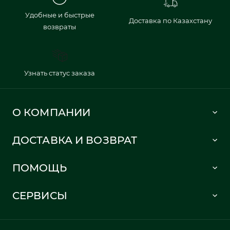
Удобные и быстрые
Доставка по Казахстану
возвраты
Узнать статус заказа
О КОМПАНИИ
Lacoste 1933
ДОСТАВКА И ВОЗВРАТ
Политика в отношении обработки персональных данных
Как сделать заказ
Публичная оферта
ПОМОЩЬ
Информация о доставке
Часто задаваемые вопросы
Отслеживание заказа
СЕРВИСЫ
Карта сайта
Правила возврата
Создать аккаунт
Контакты
Гарантия качества