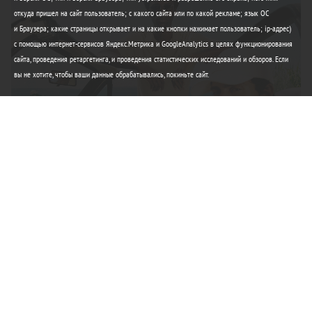
откуда пришел на сайт пользователь; с какого сайта или по какой рекламе; язык ОС
и Браузера; какие страницы открывает и на какие кнопки нажимает пользователь; ip-адрес)
с помощью интернет-сервисов Яндекс.Метрика и GoogleAnalytics в целях функционирования
сайта, проведения ретаргетинга, и проведения статистических исследований и обзоров. Если
вы не хотите, чтобы ваши данные обрабатывались, покиньте сайт.
Элегантность Lacoste
Любимые вещи этого лета
Купить