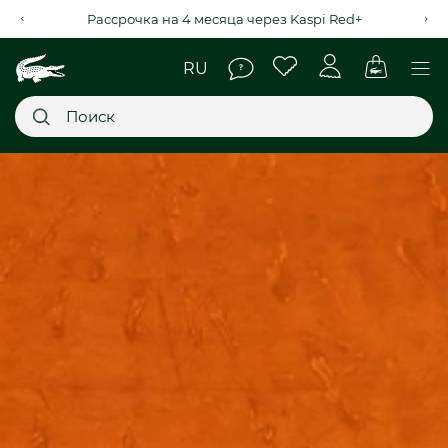
Рассрочка на 4 месяца через Kaspi Red+
Главное меню
НОВИНКИ
SALE
МУЖСКОЕ
ЖЕНСКОЕ
МЫ LACOSTE