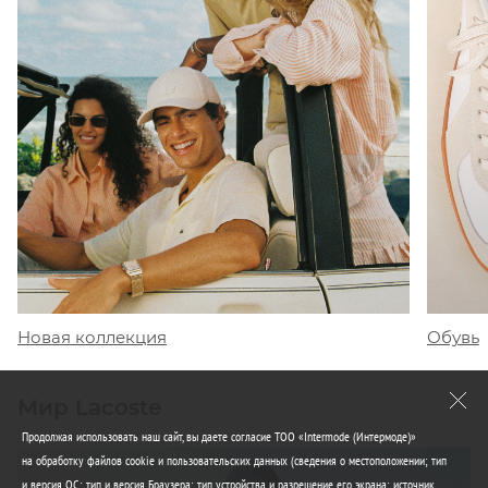
Обувь
Новая коллекция
Мир Lacoste
Продолжая использовать наш сайт, вы даете согласие ТОО «Intermode (Интермоде)»
на обработку файлов cookie и пользовательских данных (сведения о местоположении; тип
и версия ОС; тип и версия Браузера; тип устройства и разрешение его экрана; источник