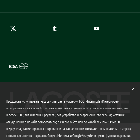
Карта сайта
Правила возврата
Создать аккаунт
Контакты
Гарантия качества
Продолжая использовать наш сайт, вы даете согласие ТОО «Intermode (Интермоде)»
на обработку файлов cookie и пользовательских данных (сведения о местоположении; тип
и версия ОС; тип и версия Браузера; тип устройства и разрешение его экрана; источник
откуда пришел на сайт пользователь; с какого сайта или по какой рекламе; язык ОС
и Браузера; какие страницы открывает и на какие кнопки нажимает пользователь; ip-адрес)
Карта сайта
Гарантия качества
с помощью интернет-сервисов Яндекс.Метрика и GoogleAnalytics в целях функционирования