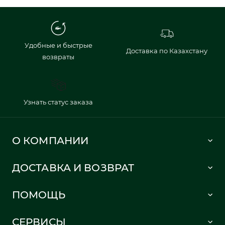
Удобные и быстрые
Доставка по Казахстану
возвраты
Узнать статус заказа
О КОМПАНИИ
Lacoste 1933
ДОСТАВКА И ВОЗВРАТ
Политика в отношении обработки персональных данных
Как сделать заказ
Публичная оферта
ПОМОЩЬ
Информация о доставке
Часто задаваемые вопросы
Отслеживание заказа
СЕРВИСЫ