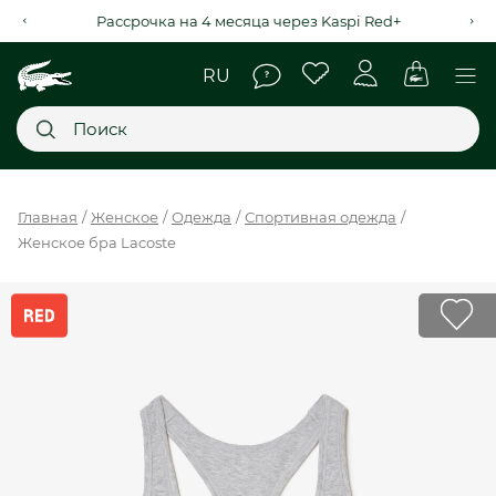
Рассрочка на 4 месяца через Kaspi Red+
Главное меню
Главная
Женское
Одежда
Спортивная одежда
Женское бра Lacoste
НОВИНКИ
SALE
МУЖСКОЕ
ЖЕНСКОЕ
МЫ LACOSTE