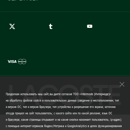
Карта сайта
Правила возврата
Создать аккаунт
Контакты
Гарантия качества
Продолжая использовать наш сайт, вы даете согласие ТОО «Intermode (Интермоде)»
на обработку файлов cookie и пользовательских данных (сведения о местоположении; тип
и версия ОС; тип и версия Браузера; тип устройства и разрешение его экрана; источник
откуда пришел на сайт пользователь; с какого сайта или по какой рекламе; язык ОС
и Браузера; какие страницы открывает и на какие кнопки нажимает пользователь; ip-адрес)
Карта сайта
Гарантия качества
с помощью интернет-сервисов Яндекс.Метрика и GoogleAnalytics в целях функционирования