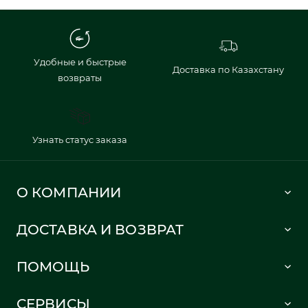
Удобные и быстрые
Доставка по Казахстану
возвраты
Узнать статус заказа
О КОМПАНИИ
Lacoste 1933
ДОСТАВКА И ВОЗВРАТ
Политика в отношении обработки персональных данных
Как сделать заказ
Публичная оферта
ПОМОЩЬ
Информация о доставке
Часто задаваемые вопросы
Отслеживание заказа
СЕРВИСЫ