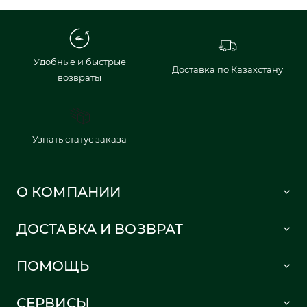
Удобные и быстрые
Доставка по Казахстану
возвраты
Узнать статус заказа
О КОМПАНИИ
Lacoste 1933
ДОСТАВКА И ВОЗВРАТ
Политика в отношении обработки персональных данных
Как сделать заказ
Публичная оферта
ПОМОЩЬ
Информация о доставке
Часто задаваемые вопросы
Отслеживание заказа
СЕРВИСЫ