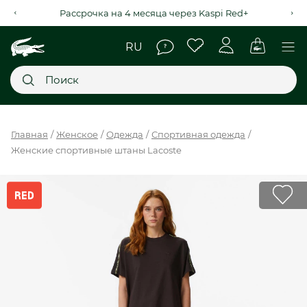
Рассрочка на 4 месяца через Kaspi Red+
Главное меню
Главная
Женское
Одежда
Спортивная одежда
Женские спортивные штаны Lacoste
НОВИНКИ
SALE
МУЖСКОЕ
ЖЕНСКОЕ
МЫ LACOSTE