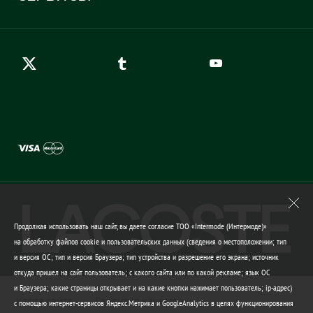
Карта сайта
Правила возврата
Создать аккаунт
Контакты
Гарантия качества
Продолжая использовать наш сайт, вы даете согласие ТОО «Intermode (Интермоде)»
на обработку файлов cookie и пользовательских данных (сведения о местоположении; тип
и версия ОС; тип и версия Браузера; тип устройства и разрешение его экрана; источник
откуда пришел на сайт пользователь; с какого сайта или по какой рекламе; язык ОС
и Браузера; какие страницы открывает и на какие кнопки нажимает пользователь; ip-адрес)
Карта сайта
Гарантия качества
с помощью интернет-сервисов Яндекс.Метрика и GoogleAnalytics в целях функционирования