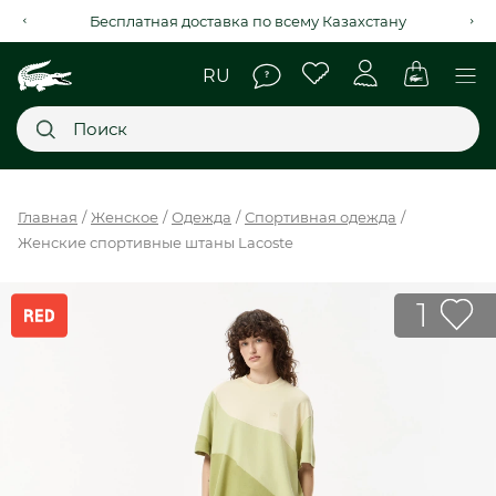
Бесплатная доставка по всему Казахстану
Главное меню
Главная
Женское
Одежда
Спортивная одежда
Женские спортивные штаны Lacoste
НОВИНКИ
SALE
1
МУЖСКОЕ
ЖЕНСКОЕ
МЫ LACOSTE