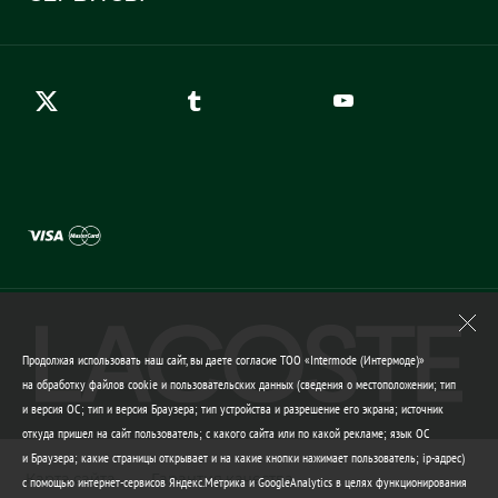
Карта сайта
Правила возврата
Создать аккаунт
Контакты
Гарантия качества
Продолжая использовать наш сайт, вы даете согласие ТОО «Intermode (Интермоде)»
на обработку файлов cookie и пользовательских данных (сведения о местоположении; тип
и версия ОС; тип и версия Браузера; тип устройства и разрешение его экрана; источник
откуда пришел на сайт пользователь; с какого сайта или по какой рекламе; язык ОС
и Браузера; какие страницы открывает и на какие кнопки нажимает пользователь; ip-адрес)
Карта сайта
Гарантия качества
с помощью интернет-сервисов Яндекс.Метрика и GoogleAnalytics в целях функционирования