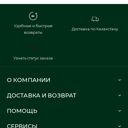
Удобные и быстрые
Доставка по Казахстану
возвраты
Узнать статус заказа
О КОМПАНИИ
Lacoste 1933
ДОСТАВКА И ВОЗВРАТ
Политика в отношении обработки персональных данных
Как сделать заказ
Публичная оферта
ПОМОЩЬ
Информация о доставке
Часто задаваемые вопросы
Отслеживание заказа
СЕРВИСЫ