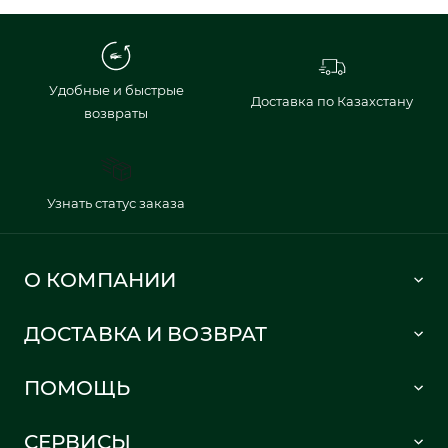
Удобные и быстрые
Доставка по Казахстану
возвраты
Узнать статус заказа
О КОМПАНИИ
Lacoste 1933
ДОСТАВКА И ВОЗВРАТ
Политика в отношении обработки персональных данных
Как сделать заказ
Публичная оферта
ПОМОЩЬ
Информация о доставке
Часто задаваемые вопросы
Отслеживание заказа
СЕРВИСЫ