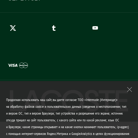
Карта сайта
Правила возврата
Создать аккаунт
Контакты
Гарантия качества
Продолжая использовать наш сайт, вы даете согласие ТОО «Intermode (Интермоде)»
на обработку файлов cookie и пользовательских данных (сведения о местоположении; тип
и версия ОС; тип и версия Браузера; тип устройства и разрешение его экрана; источник
откуда пришел на сайт пользователь; с какого сайта или по какой рекламе; язык ОС
и Браузера; какие страницы открывает и на какие кнопки нажимает пользователь; ip-адрес)
Карта сайта
Гарантия качества
с помощью интернет-сервисов Яндекс.Метрика и GoogleAnalytics в целях функционирования