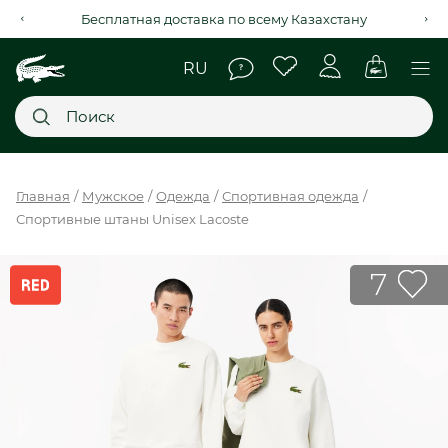
Бесплатная доставка по всему Казахстану
Главное меню
Главная
Мужское
Одежда
Спортивная одежда
Спортивные штаны Unisex Lacoste
НОВИНКИ
SALE
7
МУЖСКОЕ
ЖЕНСКОЕ
МЫ LACOSTE