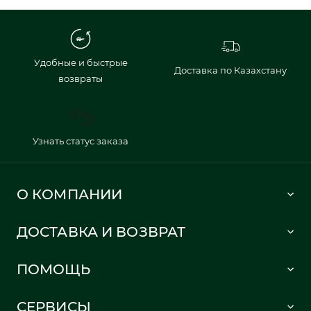
Удобные и быстрые
Доставка по Казахстану
возвраты
Узнать статус заказа
О КОМПАНИИ
Lacoste 1933
ДОСТАВКА И ВОЗВРАТ
Политика в отношении обработки персональных данных
Как сделать заказ
Публичная оферта
ПОМОЩЬ
Информация о доставке
Часто задаваемые вопросы
Отслеживание заказа
СЕРВИСЫ