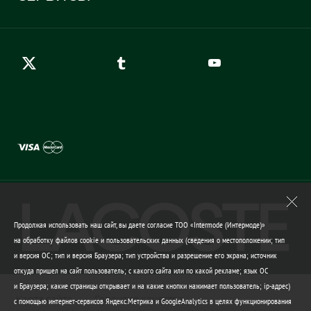
Карта сайта
Правила возврата
Создать аккаунт
Контакты
Гарантия качества
Продолжая использовать наш сайт, вы даете согласие ТОО «Intermode (Интермоде)»
на обработку файлов cookie и пользовательских данных (сведения о местоположении; тип
и версия ОС; тип и версия Браузера; тип устройства и разрешение его экрана; источник
откуда пришел на сайт пользователь; с какого сайта или по какой рекламе; язык ОС
и Браузера; какие страницы открывает и на какие кнопки нажимает пользователь; ip-адрес)
Карта сайта
Гарантия качества
с помощью интернет-сервисов Яндекс.Метрика и GoogleAnalytics в целях функционирования