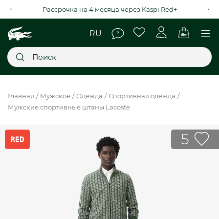
Рассрочка на 4 месяца через Kaspi Red+
Главное меню
Главная
Мужское
Одежда
Спортивная одежда
Мужские спортивные штаны Lacoste
НОВИНКИ
SALE
5
МУЖСКОЕ
ЖЕНСКОЕ
МЫ LACOSTE