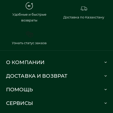
Удобные и быстрые
Доставка по Казахстану
возвраты
Узнать статус заказа
О КОМПАНИИ
Lacoste 1933
ДОСТАВКА И ВОЗВРАТ
Политика в отношении обработки персональных данных
Как сделать заказ
Публичная оферта
ПОМОЩЬ
Информация о доставке
Часто задаваемые вопросы
Отслеживание заказа
СЕРВИСЫ
Карта сайта
Правила возврата
Создать аккаунт
Контакты