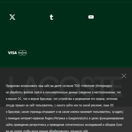
Гарантия качества
Продолжая использовать наш сайт, вы даете согласие ТОО «Intermode (Интермоде)»
на обработку файлов cookie и пользовательских данных (сведения о местоположении; тип
и версия ОС; тип и версия Браузера; тип устройства и разрешение его экрана; источник
откуда пришел на сайт пользователь; с какого сайта или по какой рекламе; язык ОС
и Браузера; какие страницы открывает и на какие кнопки нажимает пользователь; ip-адрес)
Карта сайта
Гарантия качества
с помощью интернет-сервисов Яндекс.Метрика и GoogleAnalytics в целях функционирования
сайта, проведения ретаргетинга, и проведения статистических исследований и обзоров. Если
Казахстан
вы не хотите, чтобы ваши данные обрабатывались, покиньте сайт.