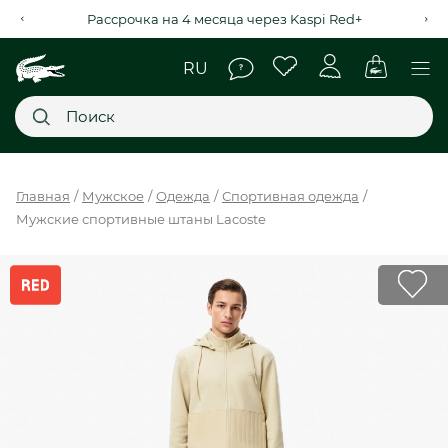
Рассрочка на 4 месяца через Kaspi Red+
Главное меню
Главная
Мужское
Одежда
Спортивная одежда
Мужские спортивные штаны Lacoste
НОВИНКИ
SALE
МУЖСКОЕ
ЖЕНСКОЕ
МЫ LACOSTE