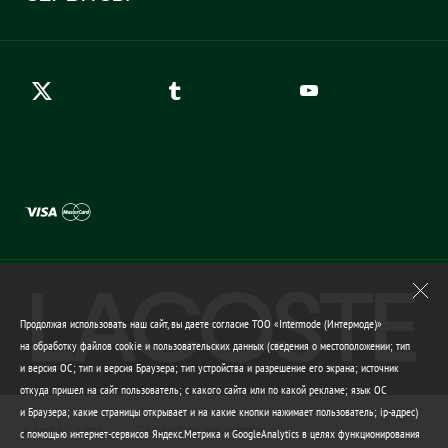
Карта сайта
Правила возврата
Создать аккаунт
Контакты
Гарантия качества
Продолжая использовать наш сайт, вы даете согласие ТОО «Intermode (Интермоде)»
на обработку файлов cookie и пользовательских данных (сведения о местоположении; тип
и версия ОС; тип и версия Браузера; тип устройства и разрешение его экрана; источник
откуда пришел на сайт пользователь; с какого сайта или по какой рекламе; язык ОС
и Браузера; какие страницы открывает и на какие кнопки нажимает пользователь; ip-адрес)
Карта сайта
Гарантия качества
с помощью интернет-сервисов Яндекс.Метрика и GoogleAnalytics в целях функционирования