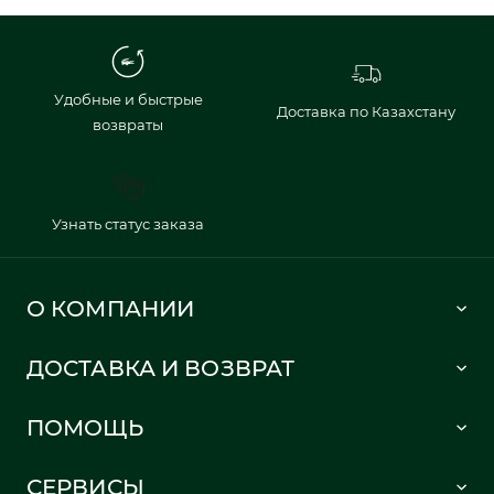
Удобные и быстрые
Доставка по Казахстану
возвраты
Узнать статус заказа
О КОМПАНИИ
Lacoste 1933
ДОСТАВКА И ВОЗВРАТ
Политика в отношении обработки персональных данных
Как сделать заказ
Публичная оферта
ПОМОЩЬ
Информация о доставке
Часто задаваемые вопросы
Отслеживание заказа
СЕРВИСЫ