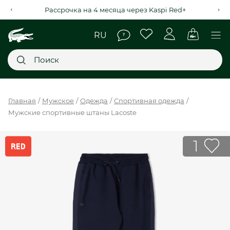
Рассрочка на 4 месяца через Kaspi Red+
Главное меню
Главная
Мужское
Одежда
Спортивная одежда
Мужские спортивные штаны Lacoste
НОВИНКИ
SALE
1
МУЖСКОЕ
ЖЕНСКОЕ
МЫ LACOSTE