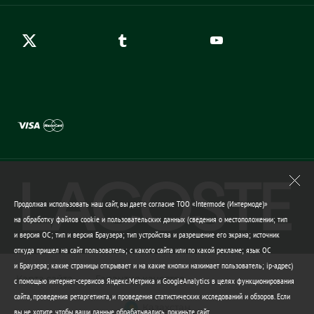
Гарантия качества
Продолжая использовать наш сайт, вы даете согласие ТОО «Intermode (Интермоде)»
на обработку файлов cookie и пользовательских данных (сведения о местоположении; тип
и версия ОС; тип и версия Браузера; тип устройства и разрешение его экрана; источник
откуда пришел на сайт пользователь; с какого сайта или по какой рекламе; язык ОС
и Браузера; какие страницы открывает и на какие кнопки нажимает пользователь; ip-адрес)
Карта сайта
Гарантия качества
с помощью интернет-сервисов Яндекс.Метрика и GoogleAnalytics в целях функционирования
сайта, проведения ретаргетинга, и проведения статистических исследований и обзоров. Если
Казахстан
вы не хотите, чтобы ваши данные обрабатывались, покиньте сайт.