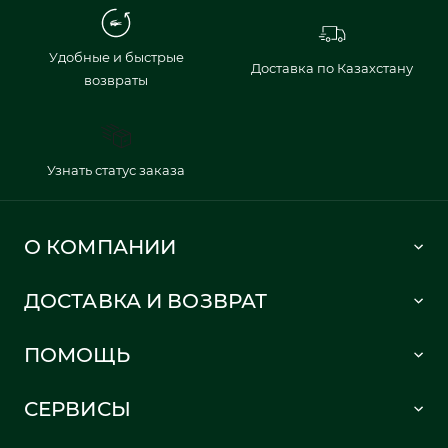
Удобные и быстрые
Доставка по Казахстану
возвраты
Узнать статус заказа
О КОМПАНИИ
Lacoste 1933
ДОСТАВКА И ВОЗВРАТ
Политика в отношении обработки персональных данных
Как сделать заказ
Публичная оферта
ПОМОЩЬ
Информация о доставке
Часто задаваемые вопросы
Отслеживание заказа
СЕРВИСЫ
Карта сайта
Правила возврата
Создать аккаунт
Контакты