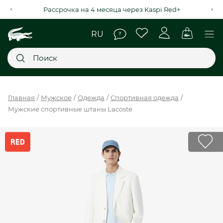
Рассрочка на 4 месяца через Kaspi Red+
Главное меню
Главная
Мужское
Одежда
Спортивная одежда
Мужские спортивные штаны Lacoste
НОВИНКИ
SALE
МУЖСКОЕ
ЖЕНСКОЕ
МЫ LACOSTE