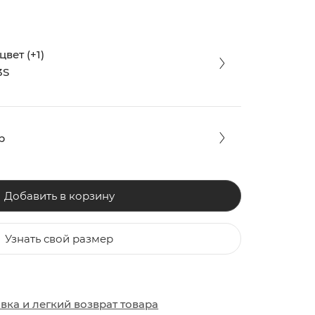
вет (+1)
3S
р
Добавить в корзину
Узнать свой размер
ЗАКИ
ОБУВЬ
ОБУВЬ
авка
и
легкий возврат товара