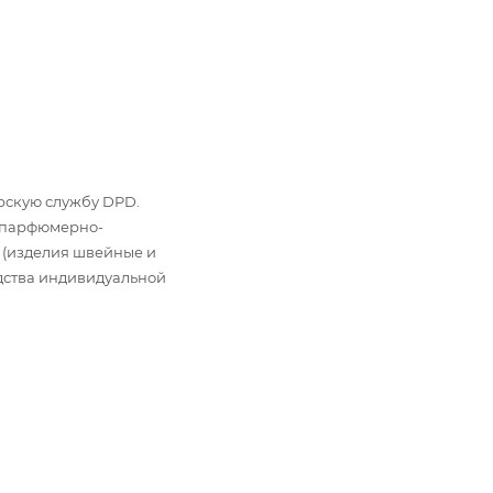
ьерскую службу DPD.
: парфюмерно-
 (изделия швейные и
дства индивидуальной