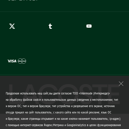
Карта сайта
Правила возврата
Создать аккаунт
Контакты
Гарантия качества
Продолжая использовать наш сайт, вы даете согласие ТОО «Intermode (Интермоде)»
на обработку файлов cookie и пользовательских данных (сведения о местоположении; тип
и версия ОС; тип и версия Браузера; тип устройства и разрешение его экрана; источник
откуда пришел на сайт пользователь; с какого сайта или по какой рекламе; язык ОС
и Браузера; какие страницы открывает и на какие кнопки нажимает пользователь; ip-адрес)
Карта сайта
Гарантия качества
с помощью интернет-сервисов Яндекс.Метрика и GoogleAnalytics в целях функционирования