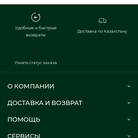
Удобные и быстрые
Доставка по Казахстану
возвраты
Узнать статус заказа
О КОМПАНИИ
Lacoste 1933
ДОСТАВКА И ВОЗВРАТ
Политика в отношении обработки персональных данных
Как сделать заказ
Публичная оферта
ПОМОЩЬ
Информация о доставке
Часто задаваемые вопросы
Отслеживание заказа
СЕРВИСЫ