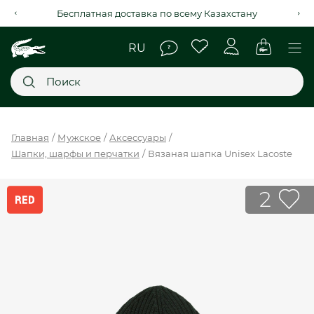
Рассрочка на 4 месяца через Kaspi Red+
Главное меню
Главная
Мужское
Аксессуары
Шапки, шарфы и перчатки
Вязаная шапка Unisex Lacoste
НОВИНКИ
SALE
2
МУЖСКОЕ
ЖЕНСКОЕ
МЫ LACOSTE