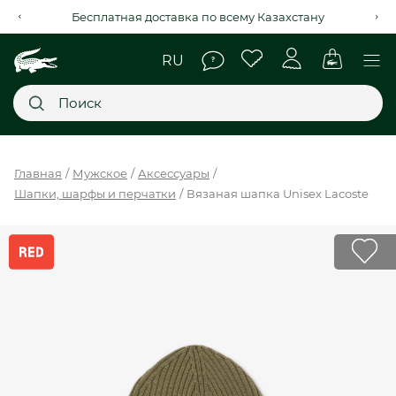
Рассрочка на 4 месяца через Kaspi Red+
Главное меню
Главная
Мужское
Аксессуары
Шапки, шарфы и перчатки
Вязаная шапка Unisex Lacoste
НОВИНКИ
SALE
МУЖСКОЕ
ЖЕНСКОЕ
МЫ LACOSTE