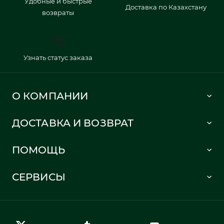
Удобные и быстрые
Доставка по Казахстану
возвраты
Узнать статус заказа
О КОМПАНИИ
Lacoste 1933
ДОСТАВКА И ВОЗВРАТ
Политика в отношении обработки персональных данных
Как сделать заказ
Публичная оферта
ПОМОЩЬ
Информация о доставке
Часто задаваемые вопросы
Отслеживание заказа
СЕРВИСЫ
Карта сайта
Правила возврата
Создать аккаунт
Контакты
Гарантия качества