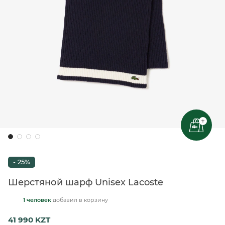
+
- 25%
Шерстяной шарф Unisex Lacoste
1 человек
добавил
в корзину
41 990 KZT