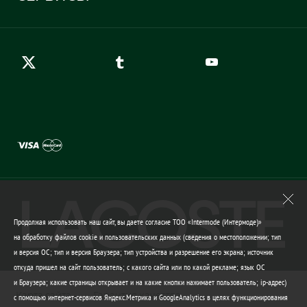
Карта сайта
Правила возврата
Создать аккаунт
Контакты
Гарантия качества
Продолжая использовать наш сайт, вы даете согласие ТОО «Intermode (Интермоде)»
на обработку файлов cookie и пользовательских данных (сведения о местоположении; тип
и версия ОС; тип и версия Браузера; тип устройства и разрешение его экрана; источник
откуда пришел на сайт пользователь; с какого сайта или по какой рекламе; язык ОС
и Браузера; какие страницы открывает и на какие кнопки нажимает пользователь; ip-адрес)
Карта сайта
Гарантия качества
с помощью интернет-сервисов Яндекс.Метрика и GoogleAnalytics в целях функционирования