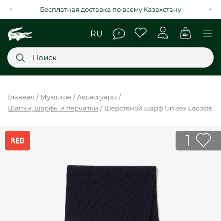
Рассрочка на 4 месяца через Kaspi Red+
Главное меню
Главная
Мужское
Аксессуары
Шапки, шарфы и перчатки
Шерстяной шарф Unisex Lacoste
НОВИНКИ
SALE
1
МУЖСКОЕ
ЖЕНСКОЕ
МЫ LACOSTE