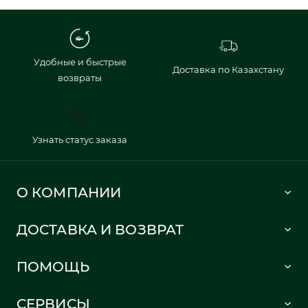
Удобные и быстрые
Доставка по Казахстану
возвраты
Узнать статус заказа
О КОМПАНИИ
Lacoste 1933
ДОСТАВКА И ВОЗВРАТ
Политика в отношении обработки персональных данных
Как сделать заказ
Публичная оферта
ПОМОЩЬ
Информация о доставке
Часто задаваемые вопросы
Отслеживание заказа
СЕРВИСЫ