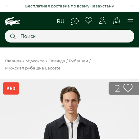
Рассрочка на 4 месяца через Kaspi Red+
Главное меню
Главная
Мужское
Одежда
Рубашки
Мужская рубашка Lacoste
НОВИНКИ
SALE
2
МУЖСКОЕ
ЖЕНСКОЕ
МЫ LACOSTE