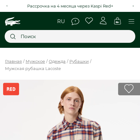
Рассрочка на 4 месяца через Kaspi Red+
Главное меню
Главная
Мужское
Одежда
Рубашки
Мужская рубашка Lacoste
НОВИНКИ
SALE
МУЖСКОЕ
ЖЕНСКОЕ
МЫ LACOSTE