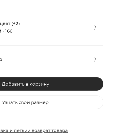
вет (+2)
• 166
р
Добавить в корзину
Узнать свой размер
ЗАКИ
ОБУВЬ
ОБУВЬ
авка
и
легкий возврат товара