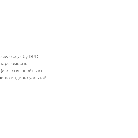
ьерскую службу DPD.
: парфюмерно-
 (изделия швейные и
дства индивидуальной