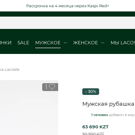
Рассрочка на 4 месяца через Kaspi Red+
ИНКИ
SALE
МУЖСКОЕ
ЖЕНСКОЕ
МЫ LACO
ОБУВЬ
ОБУВЬ
а Lacoste
Кроссовки
Кроссовки
1
Кеды
Кеды
- 30%
рубашки
Ботинки
Мужская рубашка 
1 человек
добавил
в кор
ВЫЕ ДАТЫ
DURABLE ELEGAN
63 690 KZT
юбки
90 990 KZT